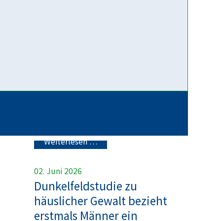
mittlerweile zu den häufigsten
Anmeldegründen in den
bayerischen
Erziehungsberatungsstellen. Im
Mittelpunkt stehen dabei häufig
Fragen zum Umgang. Das Motto
der APP „getrennt – gemeinsam“
betont, dass Sie trotz einer...
Weiterlesen …
02. Juni 2026
Dunkelfeldstudie zu
häuslicher Gewalt bezieht
erstmals Männer ein