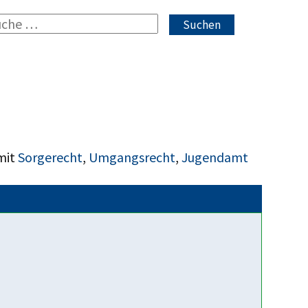
Suchen
mit
Sorgerecht
,
Umgangsrecht
,
Jugendamt
Fakten über uns
30 Jahre Väteraufbruch für
Kinder