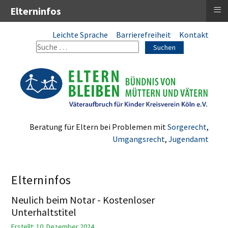
≡
Elterninfos
Leichte Sprache
Barrierefreiheit
Kontakt
Suchen
Beratung für Eltern bei Problemen mit
Sorgerecht
,
Umgangsrecht
,
Jugendamt
Elterninfos
Neulich beim Notar - Kostenloser
Unterhaltstitel
Erstellt: 10. Dezember 2024