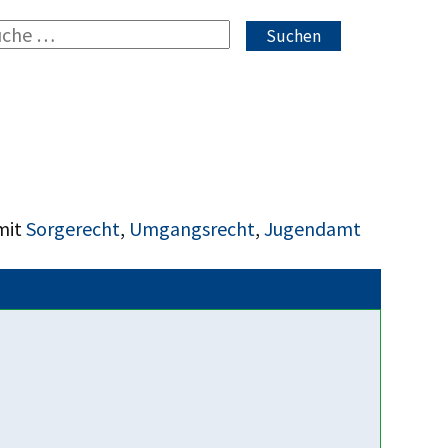
Suchen
mit
Sorgerecht
,
Umgangsrecht
,
Jugendamt
Fakten über uns
Mehrere hundert
Hilfesuchende jedes Jahr