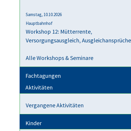
Samstag, 10.10.2026
Hauptbahnhof
Workshop 12: Mütterrente,
Wir gehen wieder eine Etappe auf dem Naturs
Versorgungsausgleich, Ausgleichansprüch
Jetzt Anmelden
Alle Workshops & Seminare
Fachtagungen
Aktivitäten
Vergangene Aktivitäten
Kinder