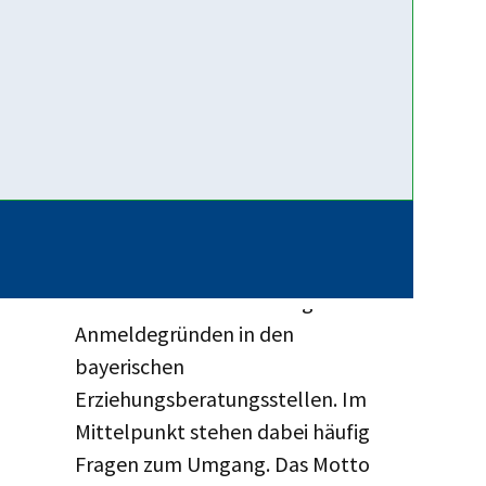
Empfehlungen im Hinblick auf...
Weiterlesen …
12. Juni 2026
App für
(Trennungs-)Elternkommunikation:
Getrennt – Gemeinsam
Trennung und Scheidung gehören
mittlerweile zu den häufigsten
Anmeldegründen in den
bayerischen
Erziehungsberatungsstellen. Im
Mittelpunkt stehen dabei häufig
Fragen zum Umgang. Das Motto