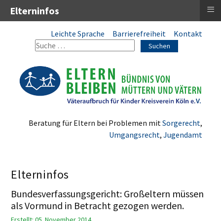
≡
Elterninfos
Leichte Sprache
Barrierefreiheit
Kontakt
Suchen
Beratung für Eltern bei Problemen mit
Sorgerecht
,
Umgangsrecht
,
Jugendamt
Elterninfos
Bundesverfassungsgericht: Großeltern müssen
als Vormund in Betracht gezogen werden.
Erstellt: 05. November 2014