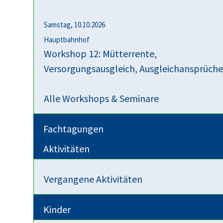
Samstag, 10.10.2026
Beschluß OLG Celle vom 31.01.2023 10 W
Hauptbahnhof
Beschluß OLG Celle vom 31.01.2023 10 U
Workshop 12: Mütterrente,
Versorgungsausgleich, Ausgleichansprüch
Alle Workshops & Seminare
Fachtagungen
Aktivitäten
Vergangene Aktivitäten
Kinder