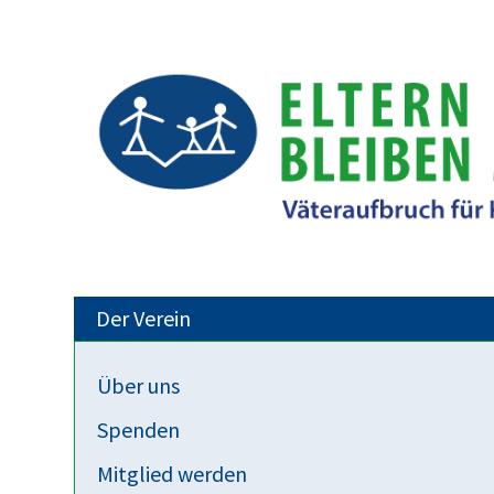
Der Verein
Über uns
Elterninfos
Spenden
OLG Celle: Unmittelbare Verhängung
Mitglied werden
Nichtherausgabe des Kindes