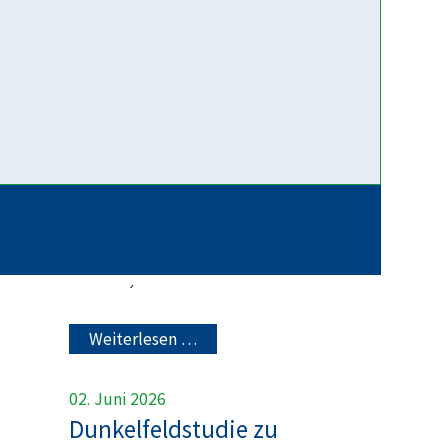
Getrennt – Gemeinsam
Trennung und Scheidung gehören
mittlerweile zu den häufigsten
Anmeldegründen in den
bayerischen
Erziehungsberatungsstellen. Im
Mittelpunkt stehen dabei häufig
Fragen zum Umgang. Das Motto
der APP „getrennt – gemeinsam“
betont, dass Sie trotz einer...
Weiterlesen …
02. Juni 2026
Dunkelfeldstudie zu