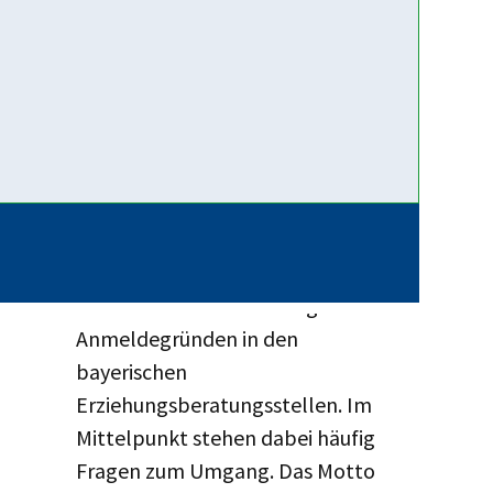
Empfehlungen im Hinblick auf...
Weiterlesen …
12. Juni 2026
App für
(Trennungs-)Elternkommunikation:
Getrennt – Gemeinsam
Trennung und Scheidung gehören
mittlerweile zu den häufigsten
Anmeldegründen in den
bayerischen
Erziehungsberatungsstellen. Im
Mittelpunkt stehen dabei häufig
Fragen zum Umgang. Das Motto