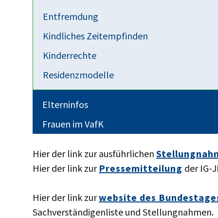
den
Reformvorschlägen der Sachverstä
Entfremdung
der
Darstellung des IST-Zustandes
durch
Kindliches Zeitempfinden
den
Forderungen der IG-JMV
für wirklic
Kinderrechte
bundesdeutschen Familienrecht.
Residenzmodelle
Die abschließende Wertung der IG-JMV zum v
Vor dem geschilderten Hintergrund greift der
Elterninfos
kurz. Letztendlich trägt er dazu bei, die be
Frauen im VafK
festzuschreiben.
Hier der link zur ausführlichen
Stellungnah
Hier der link zur
Pressemitteilung
der IG-
Hier der link zur
website des Bundestage
Sachverständigenliste und Stellungnahmen.