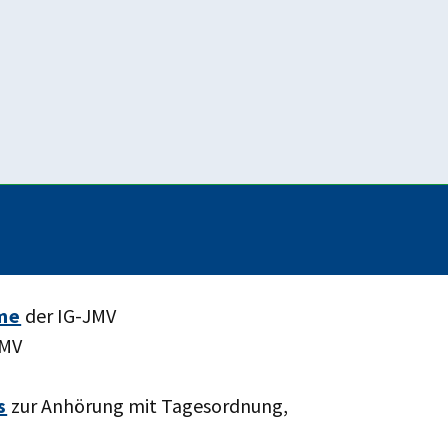
ndigen
 die IG-JMV
he und zeitgemäße Veränderungen im
orliegenden Antrag lautet:
 Antrag der Fraktion Bündnis 90 / Die Grünen zu
stehenden Ungerechtigkeiten und Defizite weiter
me
der IG-JMV
JMV
s
zur Anhörung mit Tagesordnung,