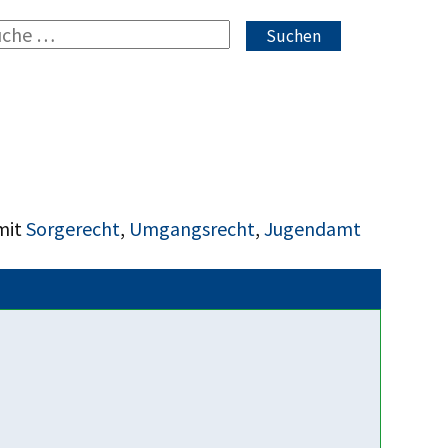
Suchen
mit
Sorgerecht
,
Umgangsrecht
,
Jugendamt
Fakten über uns
Mehrere hundert
Hilfesuchende jedes Jahr