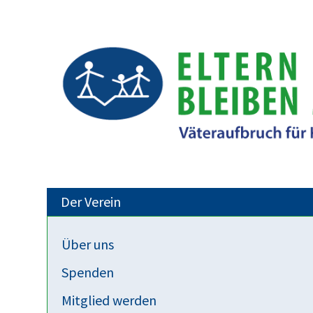
Der Verein
Über uns
Blog Kinder Trennung Famili
Spenden
"Fortbildungspflicht für Familienric
Mitglied werden
Familienverfahren" Anhörung des R