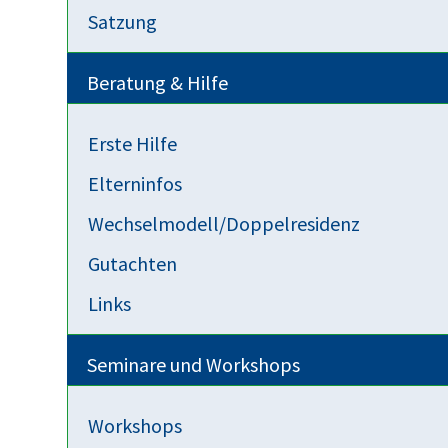
Satzung
Sorgerecht
Umgangsrecht
Psychologie
T
Kommunikationstraining
Konfliktlösungsstrategie
Beratung & Hilfe
Das KiB-Konzept ist so sinn- wie erfolgreic
Umgebung gibt es mehrere Anbieter. Einen Übe
Erste Hilfe
Elterninfos
Kinder-im-Blick.de
Wechselmodell/Doppelresidenz
Einen aktuellen Überblick über neu beginnend
Gutachten
Links
Ich kann den Kurs ganz persönlich und aus e
selbst weiter, egal wie die persönliche Trenn
Seminare und Workshops
Jugendhilfe und Gerichten hoch im Kurs.
Workshops