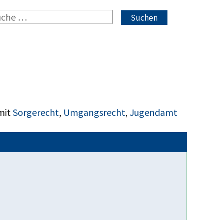
Suchen
mit
Sorgerecht
,
Umgangsrecht
,
Jugendamt
Fakten über uns
Parteipolitisch und
konfessionell unabhängig