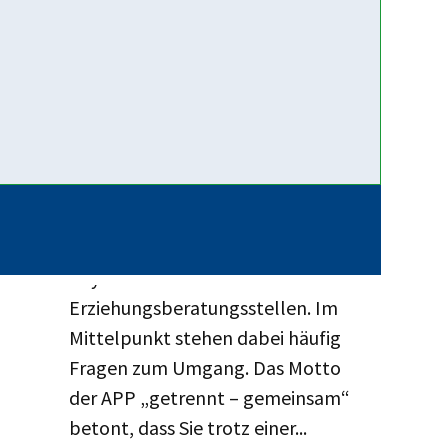
Weiterlesen …
12. Juni 2026
App für
(Trennungs-)Elternkommunikation:
Getrennt – Gemeinsam
Trennung und Scheidung gehören
mittlerweile zu den häufigsten
Anmeldegründen in den
bayerischen
Erziehungsberatungsstellen. Im
Mittelpunkt stehen dabei häufig
Fragen zum Umgang. Das Motto
der APP „getrennt – gemeinsam“
betont, dass Sie trotz einer...