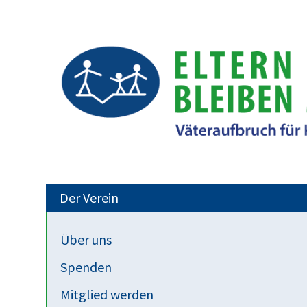
Der Verein
Über uns
Blog Kinder Trennung Famili
Spenden
Veranstaltungsempfehlung: KINDER I
Mitglied werden
Veröffentlicht: 14. August 2020