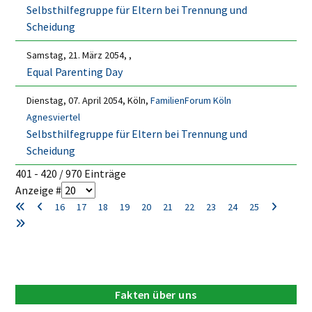
Selbsthilfegruppe für Eltern bei Trennung und
Scheidung
Samstag, 21. März 2054, ,
Equal Parenting Day
Dienstag, 07. April 2054, Köln,
FamilienForum Köln
Agnesviertel
Selbsthilfegruppe für Eltern bei Trennung und
Scheidung
Limite der Paginierungsliste
401 - 420 / 970 Einträge
Anzeige #
16
17
18
19
20
21
22
23
24
25
Fakten über uns