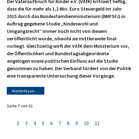
Der Väteraufbruch für Kinder e.V. (VAfK) kritisiert heftig,
dass die für mehr als 1,2 Mio. Euro Steuergeld im Jahr
2015 durch das Bundesfamilienministerium (BMFSFJ) in
Auftrag gegebene Studie „Kindeswohl und
Umgangsrecht“ immer noch nicht von diesem
veröffentlicht wurde, obwohl sie mittlerweile final
vorliegt. Gleichzeitig wirft der VAfK dem Ministerium vor,
die Öffentlichkeit und Bundestagsabgeordnete
angelogen sowie politischen Einfluss auf die Studie
genommen zu haben. Der Verband fordert von der Politik
eine transparente Untersuchung dieser Vorgänge.
Weiterlesen …
Seite 7 von 61
2
3
4
5
6
7
8
9
10
11